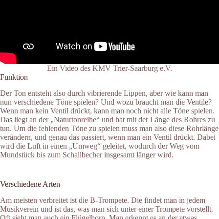
Ein Video des KMV Trier-Saarburg e.V.
Funktion
Der Ton entsteht also durch vibrierende Lippen, aber wie kann man
nun verschiedene Töne spielen? Und wozu braucht man die Ventile?
Wenn man kein Ventil drückt, kann man noch nicht alle Töne spielen.
Das liegt an der „Naturtonreihe“ und hat mit der Länge des Rohres zu
tun. Um die fehlenden Töne zu spielen muss man also diese Rohrlänge
verändern, und genau das passiert, wenn man ein Ventil drückt. Dabei
wird die Luft in einen „Umweg“ geleitet, wodurch der Weg vom
Mundstück bis zum Schallbecher insgesamt länger wird.
Verschiedene Arten
Am meisten verbreitet ist die B-Trompete. Die findet man in jedem
Musikverein und ist das, was man sich unter einer Trompete vorstellt.
Oft sieht man auch ein Flügelhorn. Man erkennt es an der etwas